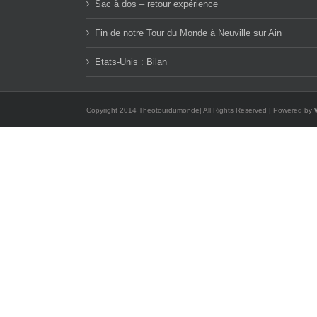
Sac à dos – retour expérience
Fin de notre Tour du Monde à Neuville sur Ain
Etats-Unis : Bilan
Copyright 2014 Theotourdumonde| All Rights Reserved | Powered by