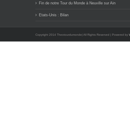
Fin de notre Tour du Monde à Neuville sur Ain
Etats-Unis : Bilan
Copyright 2014 Theotourdumonde| All Rights Reserved | Powered by