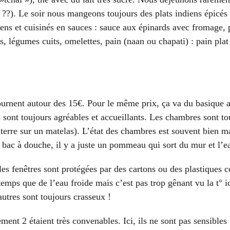
). Le soir nous mangeons toujours des plats indiens épicés
iens et cuisinés en sauces : sauce aux épinards avec fromage, 
, légumes cuits, omelettes, pain (naan ou chapati) : pain pl
ournent autour des 15€. Pour le même prix, ça va du basique a
ens sont toujours agréables et accueillants. Les chambres sont 
erre sur un matelas). L’état des chambres est souvent bien mai
 de bac à douche, il y a juste un pommeau qui sort du mur et l
, les fenêtres sont protégées par des cartons ou des plastiques 
 temps que de l’eau froide mais c’est pas trop gênant vu la t° 
 autres sont toujours crasseux !
ment 2 étaient très convenables. Ici, ils ne sont pas sensibles