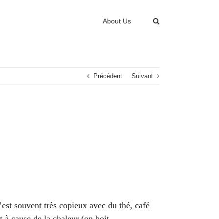
About Us
Précédent
Suivant
c’est souvent très copieux avec du thé, café
t à cause de la chaleur (on boit