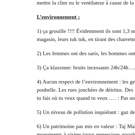
mettre la clim ou le ventilateur à cause de la
L’environnement :
1) ça grouille !!!! Évidemment ils sont 1,3 mi
magasin, leurs tuk tuk, en tirant des charre
2) Les femmes ont des saris, les hommes ont 
3) Ça klaxonne: bruits incessants 24h/24h….du
4) Aucun respect de l’environnement : les ge
poubelle. Les rues jonchées de détritus. Des
tu fais où tu veux quand tu veux …. : Pas u
5) Un niveau de pollution inquiétant : gaz de
6) Un patrimoine pas mis en valeur : Taj Ma
monuments à visiter (nous remercions google m