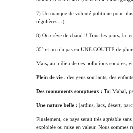
7) Un manque de volonté politique pour plus d
régulières…).
8
) On crève de chaud !! Tous les jours, la t
35° et on n’a pas eu UNE GOUTTE de pluie 
M
ais, au milieu de ces
pollutions sonores, vi
Plein de vie
: des gens souriants, des enfant
Des monuments somptueux :
Taj Mahal, pa
Une nature belle :
jardins, lacs, désert, pa
Finalement, ce pays serait très agréable sans
exploitée ou mise en valeur. Nous sommes re