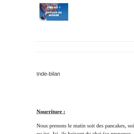
Passer
au
contenu
Inde-bilan
Nourriture :
Nous prenons le matin soit des pancakes, soit
ou jus. Ici, ils boivent du chai (se prononce