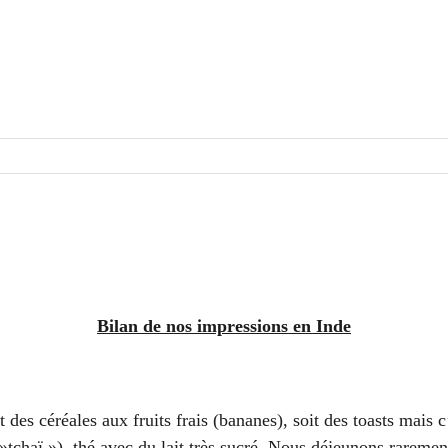
Bilan de nos impressions
en Inde
 des céréales aux fruits frais (bananes), soit des toasts mais 
 »tchaï »), thé avec du lait très sucré. Nous déjeunons raremen