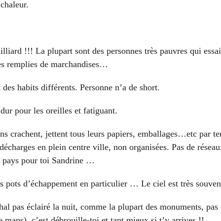
 chaleur.
lliard !!! La plupart sont des personnes très pauvres qui essai
ttes remplies de marchandises…
des habits différents. Personne n’a de short.
r pour les oreilles et fatiguant.
ns crachent, jettent tous leurs papiers, emballages…etc par t
 décharges en plein centre ville, non organisées. Pas de résea
n pays pour toi Sandrine …
s pots d’échappement en particulier … Le ciel est très souvent
hal pas éclairé la nuit, comme la plupart des monuments, pas 
aps), c’est débrouille-toi et tant mieux si t’y arrives !!