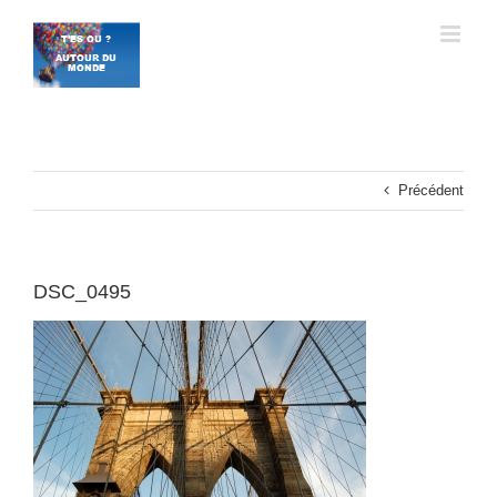
Passer
au
contenu
Précédent
DSC_0495