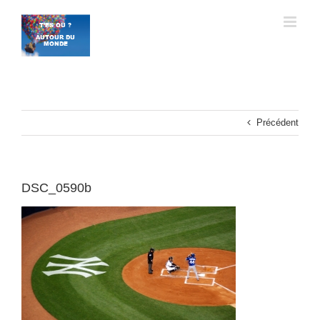
Passer
au
contenu
Précédent
DSC_0590b