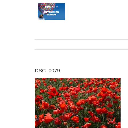
Passer
au
contenu
DSC_0079