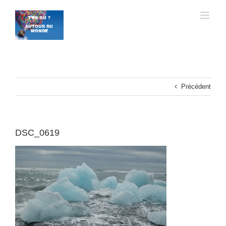
Passer
au
contenu
Précédent
DSC_0619