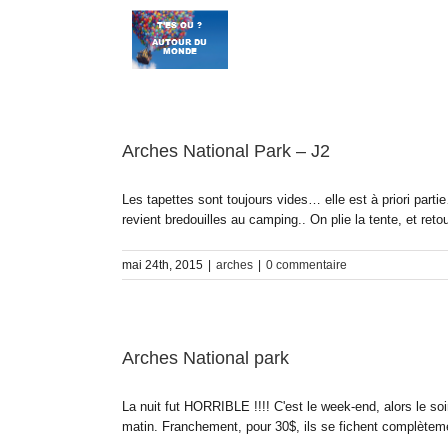
Passer
au
contenu
Arches National Park – J2
Les tapettes sont toujours vides… elle est à priori part
revient bredouilles au camping.. On plie la tente, et reto
mai 24th, 2015
|
arches
|
0 commentaire
Arches National park
La nuit fut HORRIBLE !!!! C'est le week-end, alors le soi
matin. Franchement, pour 30$, ils se fichent complètemen