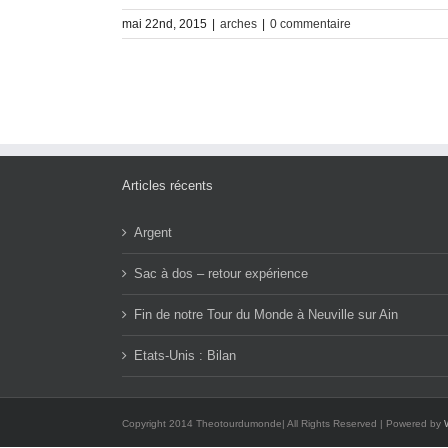
mai 22nd, 2015
|
arches
|
0 commentaire
Articles récents
Argent
Sac à dos – retour expérience
Fin de notre Tour du Monde à Neuville sur Ain
Etats-Unis : Bilan
Copyright 2014 Theotourdumonde| All Rights Reserved | Powered by