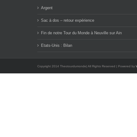
Argent
Sac à dos – retour expérience
Fin de notre Tour du Monde à Neuville sur Ain
Etats-Unis : Bilan
Copyright 2014 Theotourdumonde| All Rights Reserved | Powered by