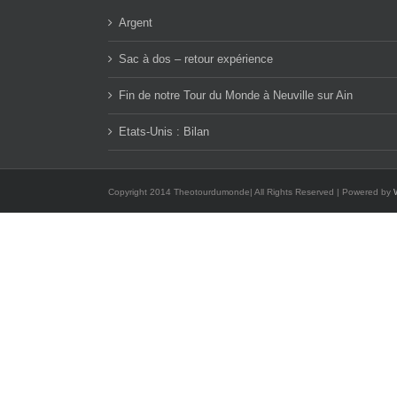
Argent
Sac à dos – retour expérience
Fin de notre Tour du Monde à Neuville sur Ain
Etats-Unis : Bilan
Copyright 2014 Theotourdumonde| All Rights Reserved | Powered by