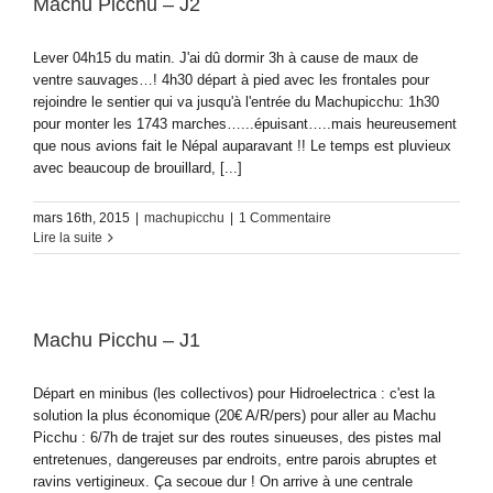
Machu Picchu – J2
Lever 04h15 du matin. J'ai dû dormir 3h à cause de maux de
ventre sauvages…! 4h30 départ à pied avec les frontales pour
rejoindre le sentier qui va jusqu'à l'entrée du Machupicchu: 1h30
pour monter les 1743 marches…...épuisant…..mais heureusement
que nous avions fait le Népal auparavant !! Le temps est pluvieux
avec beaucoup de brouillard, [...]
mars 16th, 2015
|
machupicchu
|
1 Commentaire
Lire la suite
Machu Picchu – J1
Départ en minibus (les collectivos) pour Hidroelectrica : c'est la
solution la plus économique (20€ A/R/pers) pour aller au Machu
Picchu : 6/7h de trajet sur des routes sinueuses, des pistes mal
entretenues, dangereuses par endroits, entre parois abruptes et
ravins vertigineux. Ça secoue dur ! On arrive à une centrale