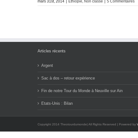
mars 31st, 2014
|
Ethiopie
,
Non classé
|
5 Commentaires
Articles récents
Argent
Sac à dos – retour expérience
Fin de notre Tour du Monde à Neuville sur Ain
Etats-Unis : Bilan
Copyright 2014 Theotourdumonde| All Rights Reserved | Powered by