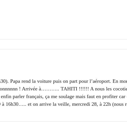
h30). Papa rend la voiture puis on part pour l’aéroport. En mon
ooonnnnnn ! Arrivée à……….. TAHITI !!!!!! A nous les cocotier
nfin parler français, ça me soulage mais faut en profiter car 
 29 à 16h30….. et on arrive la veille, mercredi 28, à 22h (nous