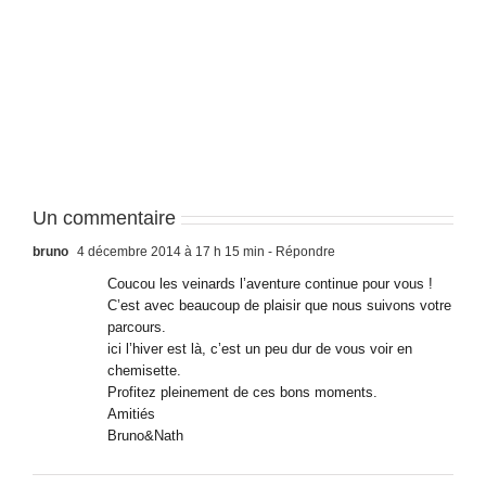
Can
Can
Tho
Tho
–
–
J3
J2
Un commentaire
bruno
4 décembre 2014 à 17 h 15 min
- Répondre
Coucou les veinards l’aventure continue pour vous !
C’est avec beaucoup de plaisir que nous suivons votre
parcours.
ici l’hiver est là, c’est un peu dur de vous voir en
chemisette.
Profitez pleinement de ces bons moments.
Amitiés
Bruno&Nath