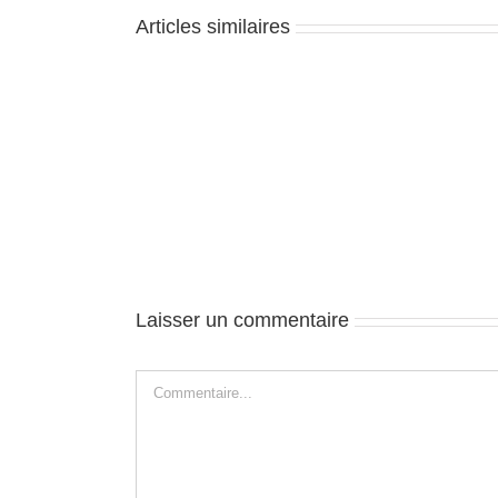
Articles similaires
Death
Valley
National
Park
–
J1
Laisser un commentaire
Commentaire