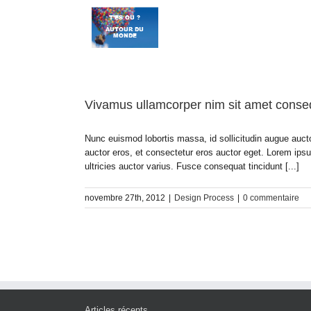
Passer
au
contenu
Vivamus ullamcorper nim sit amet consequ
Nunc euismod lobortis massa, id sollicitudin augue aucto
auctor eros, et consectetur eros auctor eget. Lorem ipsu
ultricies auctor varius. Fusce consequat tincidunt [...]
novembre 27th, 2012
|
Design Process
|
0 commentaire
Articles récents