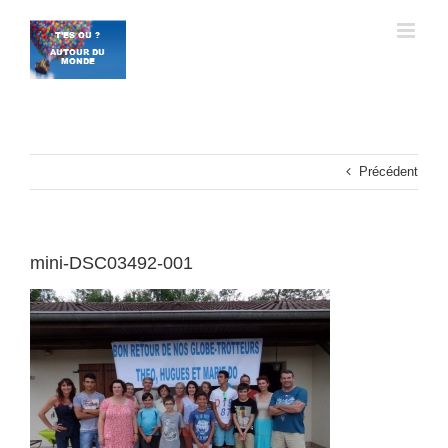
Passer
au
contenu
Précédent
mini-DSC03492-001