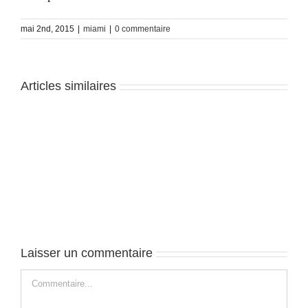
mai 2nd, 2015
|
miami
|
0 commentaire
Articles similaires
Miami
et
Miami
beach
Laisser un commentaire
Commentaire