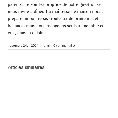
parents. Le soir les proprios de notre guesthouse
nous invite à dîner. La maîtresse de maison nous a
préparé un bon repas (rouleaux de printemps et
bananes) mais nous mangeons seuls à une table et
eux, dans la cuisine….. !
novembre 24th, 2014
|
hoian
|
0 commentaire
Articles similaires
Hoi
Hoi
An
An
–
–
J3
J1