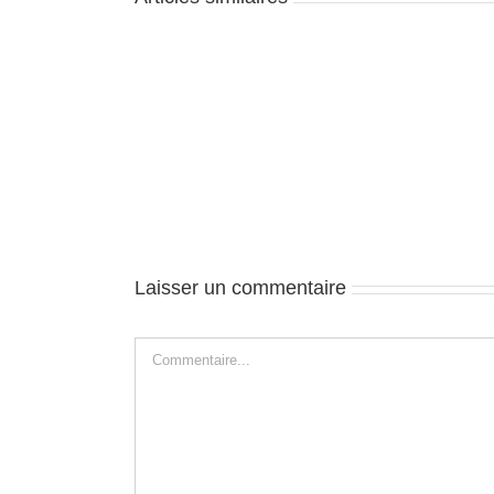
Kathmandou-
Kathmandou-
J12
J1
Laisser un commentaire
Commentaire