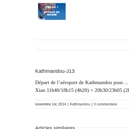
Passer
au
contenu
Kathmandou-J13
Départ de l’aéroport de Kathmandou pour…
Xian 11h40/18h15 (4h20) + 20h30/23h05 (2h3
novembre 1st, 2014
|
Kathmandou
|
0 commentaire
Articles similaires