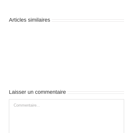
Articles similaires
Nouvelle-
Nouvelle-
Orleans
Orleans
–
–
J3
J1
Laisser un commentaire
Commentaire