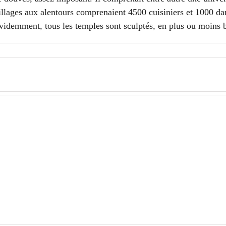
villages aux alentours comprenaient 4500 cuisiniers et 1000 dan
idemment, tous les temples sont sculptés, en plus ou moins 
Siem
Siem
Reap
Reap
–
–
J4
J3