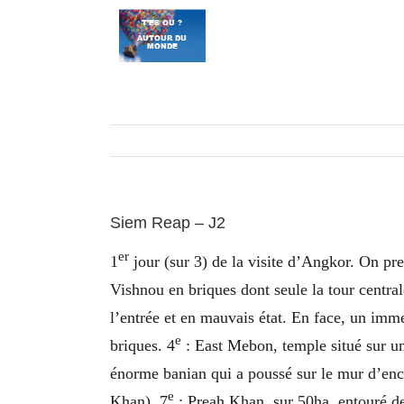
Passer
au
contenu
Siem Reap – J2
er
1
jour (sur 3) de la visite d’Angkor. On pr
Vishnou en briques dont seule la tour central
l’entrée et en mauvais état. En face, un imm
e
briques. 4
: East Mebon, temple situé sur un
énorme banian qui a poussé sur le mur d’enc
e
Khan). 7
: Preah Khan, sur 50ha, entouré de