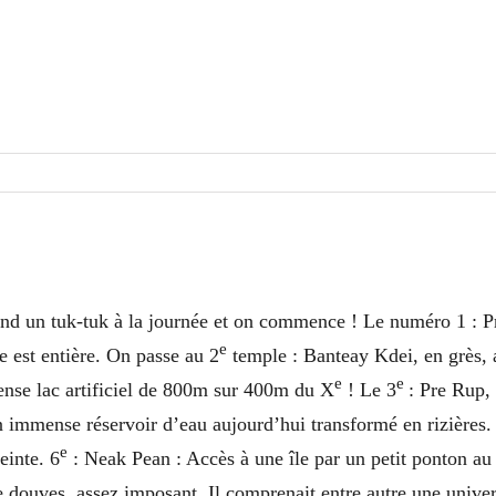
end un tuk-tuk à la journée et on commence ! Le numéro 1 : P
e
e est entière. On passe au 2
temple : Banteay Kdei, en grès, 
e
e
ense lac artificiel de 800m sur 400m du X
! Le 3
: Pre Rup,
 immense réservoir d’eau aujourd’hui transformé en rizières.
e
einte. 6
: Neak Pean : Accès à une île par un petit ponton au
 douves, assez imposant. Il comprenait entre autre une unive