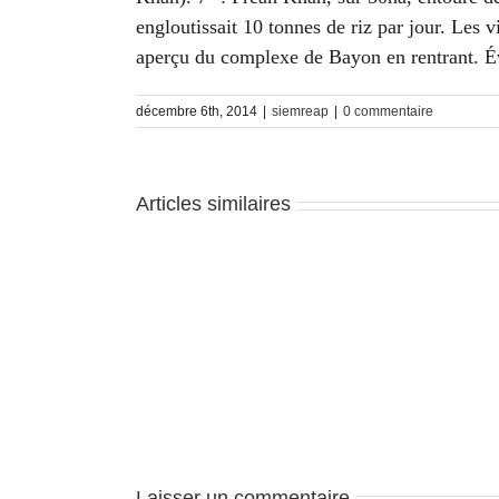
engloutissait 10 tonnes de riz par jour. Les 
aperçu du complexe de Bayon en rentrant. Év
décembre 6th, 2014
|
siemreap
|
0 commentaire
Articles similaires
Siem
Reap
–
J5
Laisser un commentaire