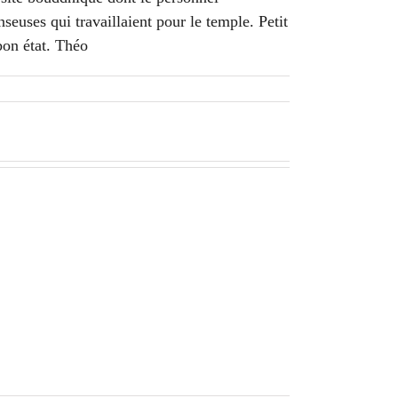
seuses qui travaillaient pour le temple. Petit
bon état. Théo
Siem
Reap
–
J1