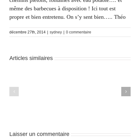
chemins piétons, fontaines avec eau potable…. et
même des barbecues à disposition ! Ici tout est
propre et bien entretenu. On s’y sent bien….. Théo
décembre 27th, 2014
|
sydney
|
0 commentaire
Articles similaires
Sydney
Sydney
–
–
J6
J5
Laisser un commentaire