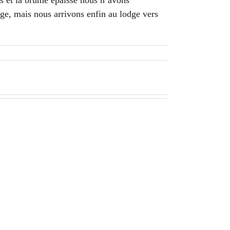
es et la brume épaisse nous n’avons
ige, mais nous arrivons enfin au lodge vers