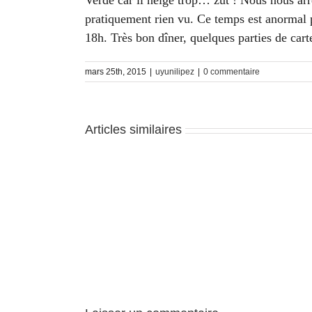
Verde car il neige trop… zut ! Nous nous arrê
pratiquement rien vu. Ce temps est anormal p
18h. Très bon dîner, quelques parties de carte
mars 25th, 2015
|
uyunilipez
|
0 commentaire
Articles similaires
Uyuni
–
J2