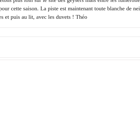
tons plus loin sur le site des geysers mais entre les fumeroll
our cette saison. La piste est maintenant toute blanche de ne
s et puis au lit, avec les duvets ! Théo