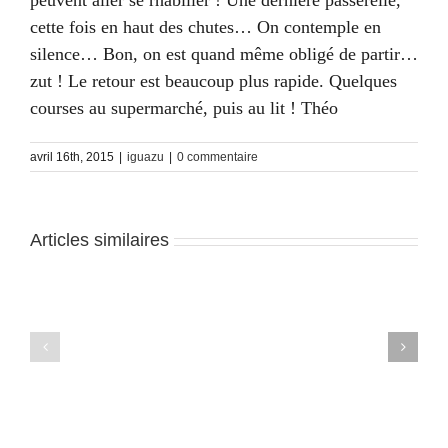
peuvent aller se rhabiller ! Une dernière passerelle,
cette fois en haut des chutes… On contemple en
silence… Bon, on est quand même obligé de partir…
zut ! Le retour est beaucoup plus rapide. Quelques
courses au supermarché, puis au lit ! Théo
avril 16th, 2015
|
iguazu
|
0 commentaire
Articles similaires
Iguazu
Iguazu
–
–
J5
J4