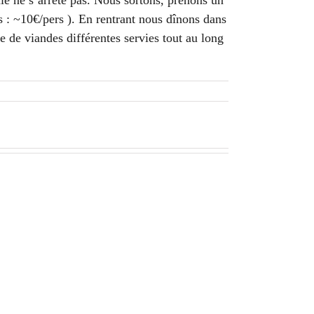
uie ne s’arrête pas. Nous sortons, prenons un
es : ~10€/pers ). En rentrant nous dînons dans
e de viandes différentes servies tout au long
Iguazu
–
J1