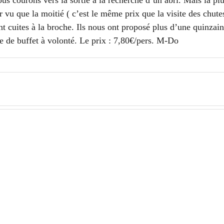
us courons vers la sortie à la recherche d’un abri. Mais la pl
ir vu que la moitié ( c’est le même prix que la visite des chut
ont cuites à la broche. Ils nous ont proposé plus d’une quinzain
 de buffet à volonté. Le prix : 7,80€/pers. M-Do
Iguazu
Iguazu
–
–
J4
J3