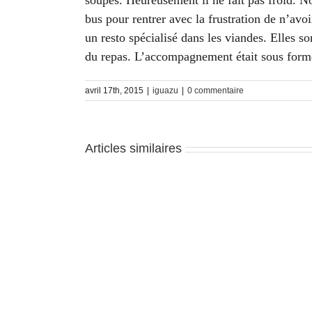
soupes. Heureusement il ne fait pas froid. No
bus pour rentrer avec la frustration de n’avo
un resto spécialisé dans les viandes. Elles s
du repas. L’accompagnement était sous forme
avril 17th, 2015
|
iguazu
|
0 commentaire
Articles similaires
Iguazu
–
J5