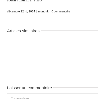
soleil (18h15). Théo
décembre 22nd, 2014
|
munduk
|
0 commentaire
Articles similaires
Munduk
–
J1
Laisser un commentaire
Commentaire