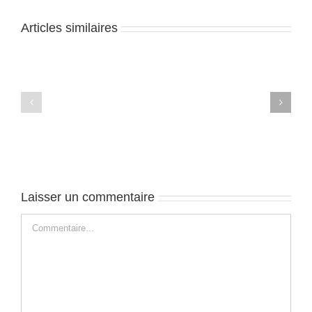
Articles similaires
Torres
Torres
del
del
Paine
Paine
–
–
J4
J3
Laisser un commentaire
Commentaire