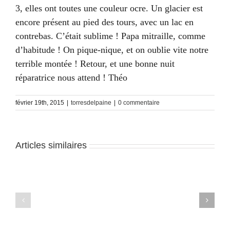
3, elles ont toutes une couleur ocre. Un glacier est
encore présent au pied des tours, avec un lac en
contrebas. C’était sublime ! Papa mitraille, comme
d’habitude ! On pique-nique, et on oublie vite notre
terrible montée ! Retour, et une bonne nuit
réparatrice nous attend ! Théo
février 19th, 2015
|
torresdelpaine
|
0 commentaire
Articles similaires
Torres
Torres
del
del
Paine
Paine
–
–