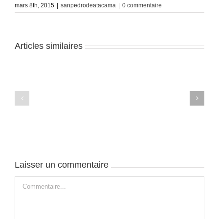
mars 8th, 2015
|
sanpedrodeatacama
|
0 commentaire
Articles similaires
San
San
Pedro
Pedro
de
de
Atacama
Atacama
–
–
J4
J3
Laisser un commentaire
Commentaire