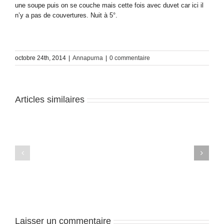
une soupe puis on se couche mais cette fois avec duvet car ici il
n’y a pas de couvertures. Nuit à 5°.
octobre 24th, 2014
|
Annapurna
|
0 commentaire
Articles similaires
Trek
Trek
du
du
Balcon
Balcon
des
des
Annapurnas
Annapurnas
–
–
J8
J7
Laisser un commentaire