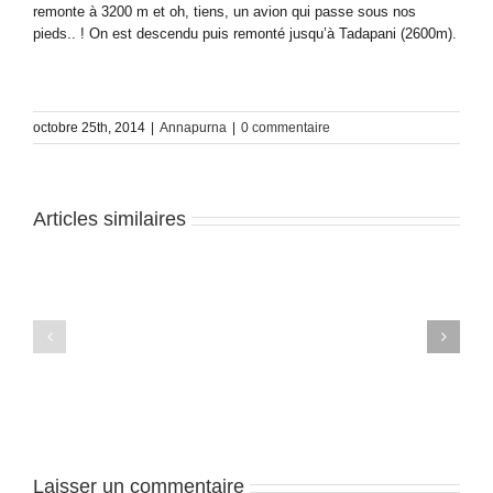
remonte à 3200 m et oh, tiens, un avion qui passe sous nos
pieds.. ! On est descendu puis remonté jusqu’à Tadapani (2600m).
octobre 25th, 2014
|
Annapurna
|
0 commentaire
Articles similaires
Trek
Trek
du
du
Balcon
Balcon
des
des
Annapurnas
Annapurnas
–
–
J8
J7
Laisser un commentaire