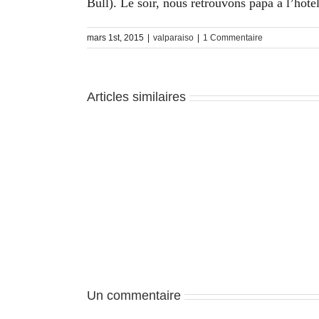
Bull). Le soir, nous retrouvons papa à l’hôt
mars 1st, 2015
|
valparaiso
|
1 Commentaire
Articles similaires
Valparaiso
–
J4
Un commentaire