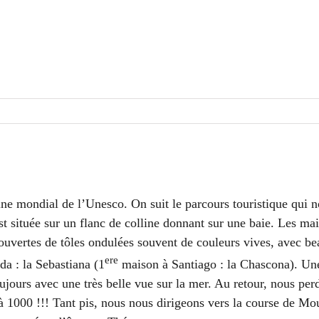
oine mondial de l’Unesco. On suit le parcours touristique qui
est située sur un flanc de colline donnant sur une baie. Les ma
ecouvertes de tôles ondulées souvent de couleurs vives, avec b
ere
a : la Sebastiana (1
maison à Santiago : la Chascona). Une 
ujours avec une très belle vue sur la mer. Au retour, nous per
à 1000 !!! Tant pis, nous nous dirigeons vers la course de M