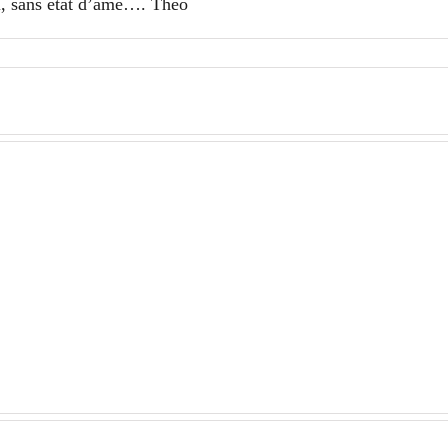
el, sans état d’âme…. Théo
Valparaiso
Valparaiso
–
–
J3
J1