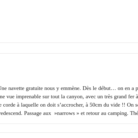
e navette gratuite nous y emmène. Dès le début… on en a pl
e vue imprenable sur tout la canyon, avec un très grand fer à 
orde à laquelle on doit s’accrocher, à 50cm du vide !! On se
n redescend. Passage aux »narrows » et retour au camping. Th