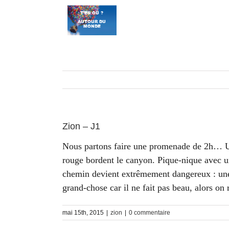
Passer
au
contenu
Zion – J1
N
ous partons faire une promenade de 2h… Un
rouge bordent le canyon. Pique-nique avec un
chemin devient extrêmement dangereux : une c
grand-chose car il ne fait pas beau, alors o
mai 15th, 2015
|
zion
|
0 commentaire