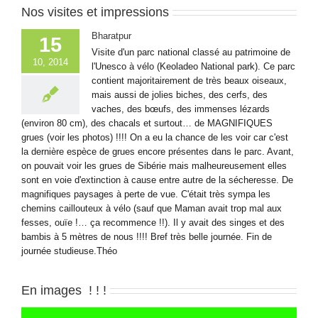
Nos visites et impressions
Bharatpur
15
Visite d'un parc national classé au patrimoine de
10, 2014
l'Unesco à vélo (Keoladeo National park). Ce parc
contient majoritairement de très beaux oiseaux,
mais aussi de jolies biches, des cerfs, des
vaches, des bœufs, des immenses lézards
(environ 80 cm), des chacals et surtout… de MAGNIFIQUES
grues (voir les photos) !!!! On a eu la chance de les voir car c'est
la dernière espèce de grues encore présentes dans le parc. Avant,
on pouvait voir les grues de Sibérie mais malheureusement elles
sont en voie d'extinction à cause entre autre de la sécheresse. De
magnifiques paysages à perte de vue. C'était très sympa les
chemins caillouteux à vélo (sauf que Maman avait trop mal aux
fesses, ouïe !… ça recommence !!). Il y avait des singes et des
bambis à 5 mètres de nous !!!! Bref très belle journée. Fin de
journée studieuse.Théo
En images ! ! !