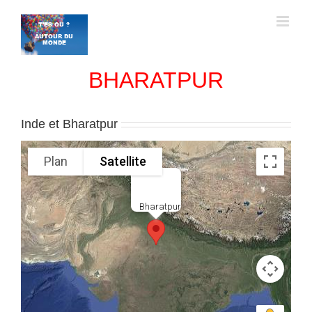
Passer
au
contenu
BHARATPUR
Inde et Bharatpur
Plan
Satellite
Bharatpur