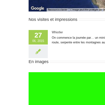
Raccourcis clavier
L'image peut être protégée par d
Nos visites et impressions
Whistler
27
On commence la journée par… un mini-go
06, 2015
route, serpente entre les montagnes au 
En images