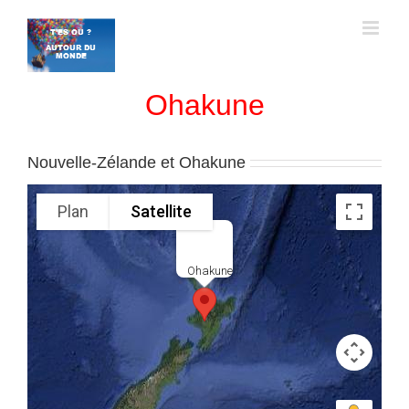
Passer
au
contenu
Ohakune
Nouvelle-Zélande et Ohakune
Plan
Satellite
Ohakune