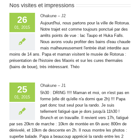
Nos visites et impressions
Ohakune – J2
26
Aujourd'hui, nous partons pour la ville de Rotorua.
01, 2015
Notre trajet est comme toujours ponctué par des
arrêts points de vue : lac Taupo et Huka Falls.
Nous avons voulu profiter des bains d'eau chaude
mais malheureusement l'entrée était interdite aux
moins de 14 ans. Papa et maman visitent le musée de Rotorua :
présentation de l'histoire des Maoris et sur les cures thermales
(bains de boue), très intéressant. Théo
Ohakune – J1
25
5h30 : DRING !!!! Maman et moi, on n'est pas en
01, 2015
forme (elle dit qu'elle n'a dormi que 2h) !!! Papa
part donc tout seul pour la rando. Je suis
tellement fatigué que je dors jusqu'à 11h30 !
Brunch et on travaille. Il revient vers 17h, fatigué
par ses 20km de marche : 10km de montée en 6h avec 800m de
dénivelé, et 10km de descente en 2h. Il nous montre les photos :
superbe balade. Papa a beaucoup apprécié la rando entre les 2