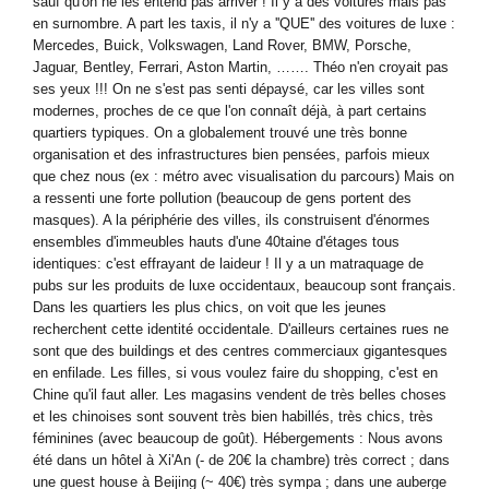
sauf qu'on ne les entend pas arriver ! Il y a des voitures mais pas
en surnombre. A part les taxis, il n'y a ''QUE'' des voitures de luxe :
Mercedes, Buick, Volkswagen, Land Rover, BMW, Porsche,
Jaguar, Bentley, Ferrari, Aston Martin, ……. Théo n'en croyait pas
ses yeux !!! On ne s'est pas senti dépaysé, car les villes sont
modernes, proches de ce que l'on connaît déjà, à part certains
quartiers typiques. On a globalement trouvé une très bonne
organisation et des infrastructures bien pensées, parfois mieux
que chez nous (ex : métro avec visualisation du parcours) Mais on
a ressenti une forte pollution (beaucoup de gens portent des
masques). A la périphérie des villes, ils construisent d'énormes
ensembles d'immeubles hauts d'une 40taine d'étages tous
identiques: c'est effrayant de laideur ! Il y a un matraquage de
pubs sur les produits de luxe occidentaux, beaucoup sont français.
Dans les quartiers les plus chics, on voit que les jeunes
recherchent cette identité occidentale. D'ailleurs certaines rues ne
sont que des buildings et des centres commerciaux gigantesques
en enfilade. Les filles, si vous voulez faire du shopping, c'est en
Chine qu'il faut aller. Les magasins vendent de très belles choses
et les chinoises sont souvent très bien habillés, très chics, très
féminines (avec beaucoup de goût). Hébergements : Nous avons
été dans un hôtel à Xi'An (- de 20€ la chambre) très correct ; dans
une guest house à Beijing (~ 40€) très sympa ; dans une auberge