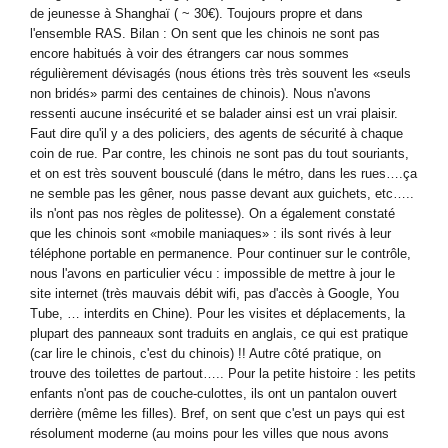
de jeunesse à Shanghaï ( ~ 30€). Toujours propre et dans
l'ensemble RAS. Bilan : On sent que les chinois ne sont pas
encore habitués à voir des étrangers car nous sommes
régulièrement dévisagés (nous étions très très souvent les «seuls
non bridés» parmi des centaines de chinois). Nous n'avons
ressenti aucune insécurité et se balader ainsi est un vrai plaisir.
Faut dire qu'il y a des policiers, des agents de sécurité à chaque
coin de rue. Par contre, les chinois ne sont pas du tout souriants,
et on est très souvent bousculé (dans le métro, dans les rues….ça
ne semble pas les gêner, nous passe devant aux guichets, etc…..
ils n'ont pas nos règles de politesse). On a également constaté
que les chinois sont «mobile maniaques» : ils sont rivés à leur
téléphone portable en permanence. Pour continuer sur le contrôle,
nous l'avons en particulier vécu : impossible de mettre à jour le
site internet (très mauvais débit wifi, pas d'accès à Google, You
Tube, … interdits en Chine). Pour les visites et déplacements, la
plupart des panneaux sont traduits en anglais, ce qui est pratique
(car lire le chinois, c'est du chinois) !! Autre côté pratique, on
trouve des toilettes de partout….. Pour la petite histoire : les petits
enfants n'ont pas de couche-culottes, ils ont un pantalon ouvert
derrière (même les filles). Bref, on sent que c'est un pays qui est
résolument moderne (au moins pour les villes que nous avons