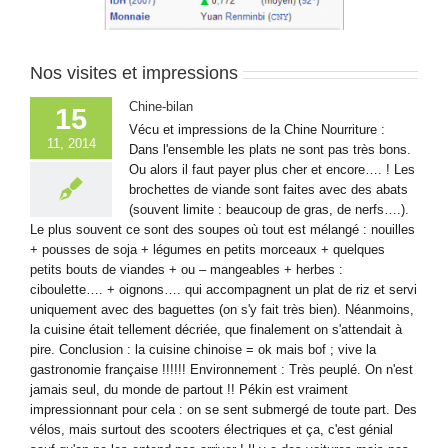
Nos visites et impressions
Chine-bilan
15
Vécu et impressions de la Chine Nourriture :
11, 2014
Dans l'ensemble les plats ne sont pas très bons.
Ou alors il faut payer plus cher et encore…. ! Les
brochettes de viande sont faites avec des abats
(souvent limite : beaucoup de gras, de nerfs….).
Le plus souvent ce sont des soupes où tout est mélangé : nouilles
+ pousses de soja + légumes en petits morceaux + quelques
petits bouts de viandes + ou – mangeables + herbes :
ciboulette…. + oignons…. qui accompagnent un plat de riz et servi
uniquement avec des baguettes (on s'y fait très bien). Néanmoins,
la cuisine était tellement décriée, que finalement on s'attendait à
pire. Conclusion : la cuisine chinoise = ok mais bof ; vive la
gastronomie française !!!!!! Environnement : Très peuplé. On n'est
jamais seul, du monde de partout !! Pékin est vraiment
impressionnant pour cela : on se sent submergé de toute part. Des
vélos, mais surtout des scooters électriques et ça, c'est génial