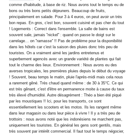
comme d'habitude, à base de riz. Nous avons tout le temps eu de
bons ou très bons petits déjeuners. Beaucoup de fruits,
principalement en salade. Pour 3 à 4 euros, on peut avoir un très
bon repas. En gros, c'est bon, souvent cuisiné et pas cher du tout
! Logements : Correct dans l'ensemble. La salle de bains est
souvent sale, jamais ''nickel'' : quand on passe le doigt sur le
carrelage… on ''ramasse'' !! Pas de problème pour la disponibilité
dans les hôtels car c'est la saison des pluies donc très peu de
touristes. On a vraiment aimé les jardins entretenus et
superbement agencés avec un grande variété de plantes qui fait
tout le charme des lieux. Environnement : Nous avons eu des
averses tropicales, les premières pluies depuis le début du voyage
! Souvent, beau temps le matin, pluie l'après-midi mais cela nous
a rarement gêné. Très chaud quand même : de 30 à 35°C. Ce qui
est très gênant, c'est d'être en permanence moite à cause du taux
très élevé d'humidité. Autre désagrément : Théo a bien été piqué
par les moustiques !! Ici, pour les transports, ce sont
essentiellement les scooters et les motos. Ils les rangent même
dans leur magasin ou dans leur pièce à vivre ! Il y a très peu de
trottoirs : nous avons noté que les indonésiens ne marchent pas,
uniquement les touristes. En général les gens sont gentils, mais
très souvent par intérêt commercial. Il faut tout le temps négocier,