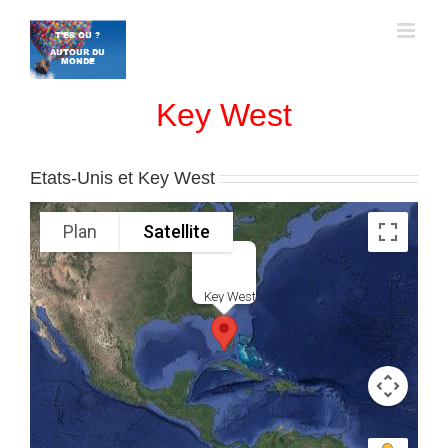
Passer
au
contenu
Key West
Etats-Unis et Key West
Plan
Satellite
Key West