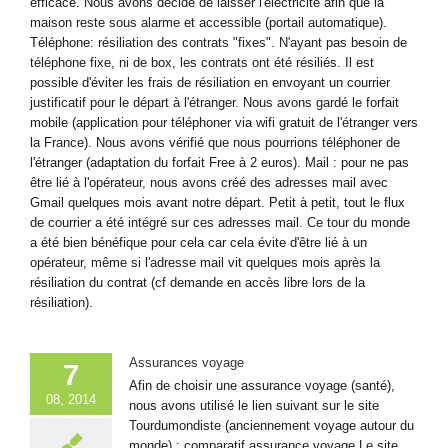
efficace. Nous avons décidé de laisser l'électricité afin que la
maison reste sous alarme et accessible (portail automatique).
Téléphone: résiliation des contrats "fixes". N'ayant pas besoin de
téléphone fixe, ni de box, les contrats ont été résiliés. Il est
possible d'éviter les frais de résiliation en envoyant un courrier
justificatif pour le départ à l'étranger. Nous avons gardé le forfait
mobile (application pour téléphoner via wifi gratuit de l'étranger vers
la France). Nous avons vérifié que nous pourrions téléphoner de
l'étranger (adaptation du forfait Free à 2 euros). Mail : pour ne pas
être lié à l'opérateur, nous avons créé des adresses mail avec
Gmail quelques mois avant notre départ. Petit à petit, tout le flux
de courrier a été intégré sur ces adresses mail. Ce tour du monde
a été bien bénéfique pour cela car cela évite d'être lié à un
opérateur, même si l'adresse mail vit quelques mois après la
résiliation du contrat (cf demande en accès libre lors de la
résiliation).
Assurances voyage
7
Afin de choisir une assurance voyage (santé),
08, 2014
nous avons utilisé le lien suivant sur le site
Tourdumondiste (anciennement voyage autour du
monde) : comparatif assurance voyage Le site