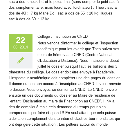
sac à dos -check-list et le poids final (sans compter le petit sac à
dos complémentaire, mais lourd avec l'ordinateur) : Théo : sac à
dos de 40l : 7 kg Marie Do : sac à dos de 55l : 10 kg Hugues :
sac à dos de 60l : 12 kg
Collège : Inscription au CNED
22
Nous venons d'informer le collège et l'inspection
06, 2014
académique pour les avertir que Theo suivra ses
cours de 5ème via le CNED (Centre National
d'Education à Distance). Nous finaliserons début
juillet le dossier puisqu'il faut les bulletins des 3
trimestres du collège. Le dossier doit être envoyé à l'académie.
L'inspecteur académique doit compléter une des pages du dossier.
Il donne ou non son accord à l'inscription au CNED. Il vous renvoie
le dossier. Vous envoyez ce dernier au CNED. Le CNED renvoie
ensuite un des documents du dossier au Maire de résidence de
l'enfant "Déclaration au maire de l'inscriprion au CNED". Il n'y a
rien de compliqué mais cela demande du temps pour bien
comprendre quoi faire et quand !! En souhaitant que cela puisse
aider ...en complément du site internet d'autres tour-mondistes qui
ont déjà géré cette situation : Les peltiers autour du monde