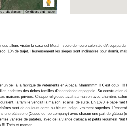
es droits d'auteur
Conditions d'utilisation
i nous allons visiter la casa del Moral : seule demeure coloniale d'Arequipa 
co :10h de trajet. Heureusement les sièges sont inclinables pour dormir, mais
ter un oeil à la fabrique de vêtements en Alpaca. Mmmmmm !! C'est doux !!!! 
lles cadettes des riches familles d'ascendance espagnole. Sa construction déb
 ses maisons privées. Chaque religieuse avait sa maison avec chambre, salon,
ouraient, la famille vendait la maison, et ainsi de suite. En 1870 le pape met fi
oîtres sont de couleurs ocres ou bleues indigo, vraiment superbes. L'ensembl
ns une pâtisserie (Cusco coffee company) avec chacun une part de gâteau (exc
érentes variétés de patates, avec de la viande d'alpaca et petits légumes! Nuit
s !!! Théo et maman.