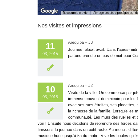
Raccourcis clavier
L'image peut être protégée par d
Nos visites et impressions
Arequipa – J3
11
Journée relax/travail. Dans l'après-mid
03, 2015
partons prendre un bus de nuit pour Cus
Arequipa – J2
10
Visite de la ville. On commence par je
03, 2015
immense couvent dominicain pour les fi
avec ses rues étroites, ses placettes,
la richesse de la famille. Lorsqu'elles m
communauté. Les murs des ruelles et cl
voir ! Ensuite nous décidons de reprendre des forces da
finissons la journée dans un petit resto. Au menu : diff
musique hurle jusqu'à 5h du matin. Vive les boules quiè