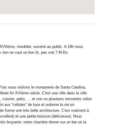
du XVIIème, meublée, ouverte au public. A 19h nous
 rien ne vaut un bon lit, pas vrai ? M-Do
Puis nous visitons le monasterio de Santa Catalina,
ute fin XVIème siècle. C'est une ville dans la ville
 cuisine, patio, … et une ou plusieurs servantes selon
n aux ''cellules'' de luxe et ordonne la vie en
e forme une très belle architecture. C'est vraiment à
ellent) et une petite boisson (délicieuse). Nous
 très bruyante: notre chambre donne sur un bar où la