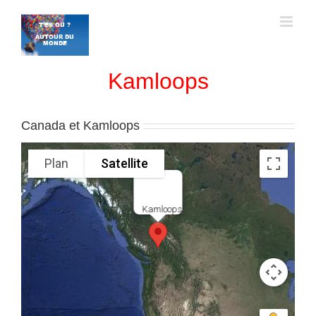
Passer
au
contenu
Kamloops
Canada et Kamloops
Plan
Satellite
Kamloops