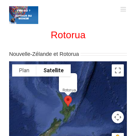
Passer
au
contenu
Rotorua
Nouvelle-Zélande et Rotorua
Plan
Satellite
Rotorua