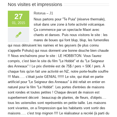
Nos visites et impressions
Rotorua – J1
27
Nous partons pour ''Te Puia'' (réserve thermale),
01, 2015
situé dans une zone à forte activité volcanique.
Ça commence par un spectacle Maori avec
chants et danses. Puis nous visitons le site : les
mares de boues qui font blup, blup, les fumerolles
qui nous détruisent les narines et les geysers (le plus connu
s'appelle Pohutu) qui nous donnent une bonne douche bien chaude
!! Nous enchaînons pour le site : LE HOBBITON. Vous l'aurez
compris, c'est bien le site du film ''Le Hobbit'' et du ''Le Seigneur
des Anneaux'' ! Le prix d'entrée est de 75$ / pers = 50€ / pers. À
chaque fois qu'on fait une activité en NZ, notre porte-feuille souffre
!!! Mais….. c'était juste GENIAL !!!!!! Le site, qui était en partie
artificiel pour ''Le Seigneur des Anneaux'' à été refait en entier en
naturel pour le film ''Le Hobbit''. Les portes d'entrées de maisons
sont rondes et toutes petites ! Chaque devant de maison est
superbement décoré : beaucoup de plantes, de fleurs, d'objets….
tous les ustensiles sont représentés en petite taille. Les maisons
sont vivantes, on a l'impression que les habitants vont sortir des
maisons….. c'est trop mignon !!!! Le réalisateur a recréé (à parti du