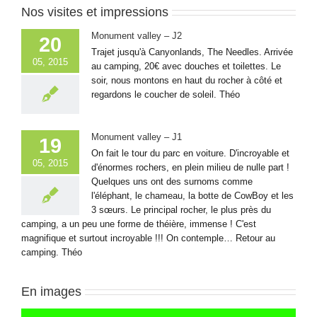
Nos visites et impressions
Monument valley – J2
20
Trajet jusqu'à Canyonlands, The Needles. Arrivée
05, 2015
au camping, 20€ avec douches et toilettes. Le
soir, nous montons en haut du rocher à côté et
regardons le coucher de soleil. Théo
Monument valley – J1
19
On fait le tour du parc en voiture. D'incroyable et
05, 2015
d'énormes rochers, en plein milieu de nulle part !
Quelques uns ont des surnoms comme
l'éléphant, le chameau, la botte de CowBoy et les
3 sœurs. Le principal rocher, le plus près du
camping, a un peu une forme de théière, immense ! C'est
magnifique et surtout incroyable !!! On contemple… Retour au
camping. Théo
En images