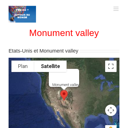
Passer
au
contenu
Monument valley
Etats-Unis et Monument valley
Plan
Satellite
Monument valley