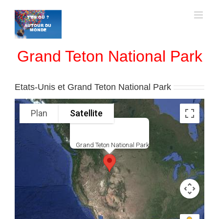
Passer
au
contenu
Grand Teton National Park
Etats-Unis et Grand Teton National Park
Plan
Satellite
Grand Teton National Park