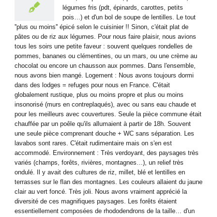
légumes fris (pdt, épinards, carottes, petits
pois…) et d'un bol de soupe de lentilles. Le tout
''plus ou moins'' épicé selon le cuisinier !! Sinon, c'était plat de
pâtes ou de riz aux légumes. Pour nous faire plaisir, nous avions
tous les soirs une petite faveur : souvent quelques rondelles de
pommes, bananes ou clémentines, ou un mars, ou une crème au
chocolat ou encore un chausson aux pommes. Dans l'ensemble,
nous avons bien mangé. Logement : Nous avons toujours dormi
dans des lodges = refuges pour nous en France. C'était
globalement rustique, plus ou moins propre et plus ou moins
insonorisé (murs en contreplaqués), avec ou sans eau chaude et
pour les meilleurs avec couvertures. Seule la pièce commune était
chauffée par un poêle qu'ils allumaient à partir de 18h. Souvent
une seule pièce comprenant douche + WC sans séparation. Les
lavabos sont rares. C'était rudimentaire mais on s'en est
accommodé. Environnement : Très verdoyant, des paysages très
variés (champs, forêts, rivières, montagnes…), un relief très
ondulé. Il y avait des cultures de riz, millet, blé et lentilles en
terrasses sur le flan des montagnes. Les couleurs allaient du jaune
clair au vert foncé. Très joli. Nous avons vraiment apprécié la
diversité de ces magnifiques paysages. Les forêts étaient
essentiellement composées de rhododendrons de la taille… d'un