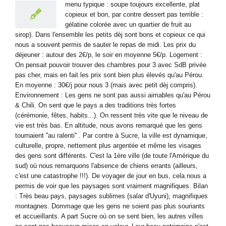
menu typique : soupe toujours excellente, plat
copieux et bon, par contre dessert pas terrible :
gélatine colorée avec un quartier de fruit au
sirop). Dans l'ensemble les petits dèj sont bons et copieux ce qui
nous a souvent permis de sauter le repas de midi. Les prix du
déjeuner : autour des 2€/p, le soir en moyenne 5€/p. Logement :
On pensait pouvoir trouver des chambres pour 3 avec SdB privée
pas cher, mais en fait les prix sont bien plus élevés qu'au Pérou.
En moyenne : 30€/j pour nous 3 (mais avec petit dèj compris).
Environnement : Les gens ne sont pas aussi aimables qu'au Pérou
& Chili. On sent que le pays a des traditions très fortes
(cérémonie, fêtes, habits...). On ressent très vite que le niveau de
vie est très bas. En altitude, nous avons remarqué que les gens
tournaient ''au ralenti'' . Par contre à Sucre, la ville est dynamique,
culturelle, propre, nettement plus argentée et même les visages
des gens sont différents. C'est la 1ère ville (de toute l'Amérique du
sud) où nous remarquons l'absence de chiens errants (ailleurs,
c'est une catastrophe !!!). De voyager de jour en bus, cela nous a
permis de voir que les paysages sont vraiment magnifiques. Bilan
: Très beau pays, paysages sublimes (salar d'Uyuni), magnifiques
montagnes. Dommage que les gens ne soient pas plus souriants
et accueillants. A part Sucre où on se sent bien, les autres villes