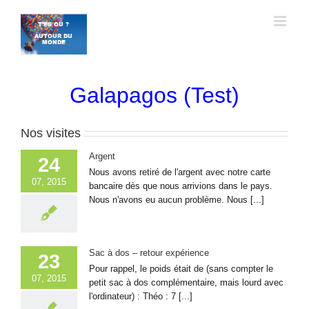
Passer
au
contenu
Galapagos (Test)
Nos visites
Argent
24
Nous avons retiré de l'argent avec notre carte
07, 2015
bancaire dès que nous arrivions dans le pays.
Nous n'avons eu aucun problème. Nous [...]
Sac à dos – retour expérience
23
Pour rappel, le poids était de (sans compter le
07, 2015
petit sac à dos complémentaire, mais lourd avec
l'ordinateur) : Théo : 7 [...]