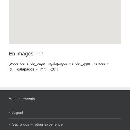
En images ! ! !
[wooslider slide_page= »galapagos » slider_type= »slides »
id= »galapagos » limit= »20″]
Articles récents
Argent
Sac à dos – retour expérience